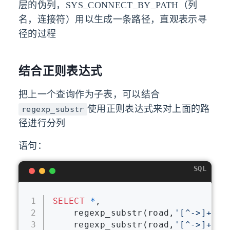
层的伪列，SYS_CONNECT_BY_PATH（列
名，连接符）用以生成一条路径，直观表示寻
径的过程
结合正则表达式
把上一个查询作为子表，可以结合
使用正则表达式来对上面的路
regexp_substr
径进行分列
语句：
SQL
1
SELECT
*
,
2
	regexp_substr(road,
'[^->]+'
,
1
3
	regexp_substr(road,
'[^->]+'
,
1