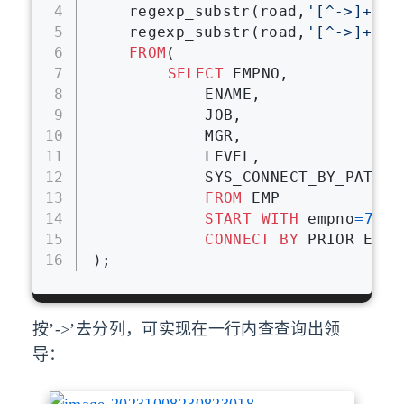
4
	regexp_substr(road,
'[^->]+'
,
1
5
	regexp_substr(road,
'[^->]+'
,
1
6
FROM
(
7
SELECT
 EMPNO,
8
            ENAME,
9
            JOB,
10
            MGR,
11
            LEVEL,
12
            SYS_CONNECT_BY_PATH(E
13
FROM
 EMP
14
START
WITH
 empno
=
7839
15
CONNECT
BY
 PRIOR EMPN
16
);
按’->’去分列，可实现在一行内查查询出领
导：