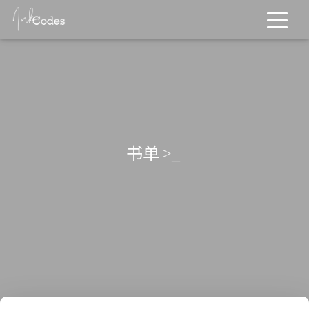
书单
>_