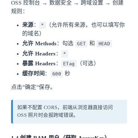
OSS 控制台 → 数据安全 → 跨域设置 → 创建
规则：
来源
：
（允许所有来源，也可以填写你
*
的域名）
允许 Methods
：勾选
和
GET
HEAD
允许 Headers
：
*
暴露 Headers
：
（可选）
ETag
缓存时间
：
秒
600
点击”确定”保存。
如果不配置 CORS，前端从浏览器直接访问
OSS 照片时会报跨域错误。
1.4 创建 RAM 用户（获取 AccessKey）