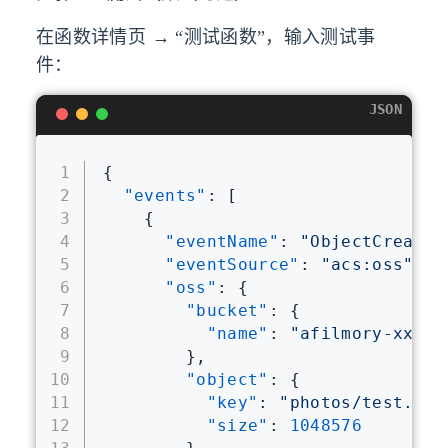
在函数详情页 → “测试函数”，输入测试事
件：
JSON
1
{
2
"events"
:
[
3
{
4
"eventName"
:
"ObjectCreated
5
"eventSource"
:
"acs:oss"
,
6
"oss"
:
{
7
"bucket"
:
{
8
"name"
:
"afilmory-xxx"
9
}
,
10
"object"
:
{
11
"key"
:
"photos/test.jpg
12
"size"
:
1048576