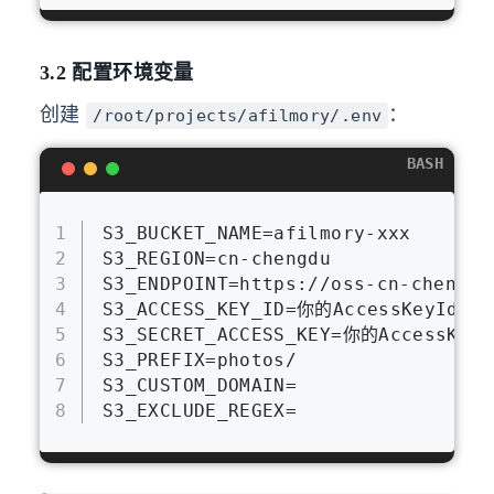
3.2 配置环境变量
创建
：
/root/projects/afilmory/.env
BASH
1
S3_BUCKET_NAME=afilmory-xxx
2
S3_REGION=cn-chengdu
3
S3_ENDPOINT=https://oss-cn-chengdu
4
S3_ACCESS_KEY_ID=你的AccessKeyId
5
S3_SECRET_ACCESS_KEY=你的AccessKeyS
6
S3_PREFIX=photos/
7
S3_CUSTOM_DOMAIN=
8
S3_EXCLUDE_REGEX=