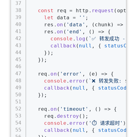
37
38
const
 req = http.
request
(option
39
let
 data = 
''
;
40
    res.
on
(
'data'
, 
(
chunk
) =>
 { d
41
    res.
on
(
'end'
, 
() =>
 {
42
console
.
log
(
`✅ 转发成功 - 状
43
callback
(
null
, { 
statusCode
44
    });
45
  });
46
47
  req.
on
(
'error'
, 
(
e
) =>
 {
48
console
.
error
(
`❌ 转发失败: 
${e
49
callback
(
null
, { 
statusCode
: 
50
  });
51
52
  req.
on
(
'timeout'
, 
() =>
 {
53
    req.
destroy
();
54
console
.
error
(
'⏱️ 请求超时'
);
55
callback
(
null
, { 
statusCode
: 
56