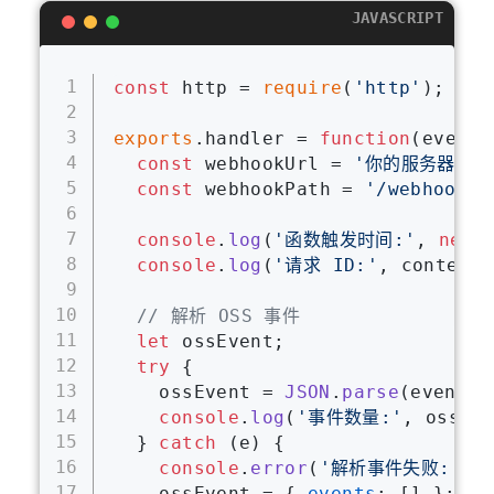
JAVASCRIPT
1
const
 http = 
require
(
'http'
);
2
3
exports
.
handler
 = 
function
(
event,
4
const
 webhookUrl = 
'你的服务器IP'
5
const
 webhookPath = 
'/webhook/o
6
7
console
.
log
(
'函数触发时间:'
, 
new
8
console
.
log
(
'请求 ID:'
, context.
9
10
// 解析 OSS 事件
11
let
 ossEvent;
12
try
 {
13
    ossEvent = 
JSON
.
parse
(event.
t
14
console
.
log
(
'事件数量:'
, ossEv
15
  } 
catch
 (e) {
16
console
.
error
(
'解析事件失败:'
, 
17
    ossEvent = { 
events
: [] };