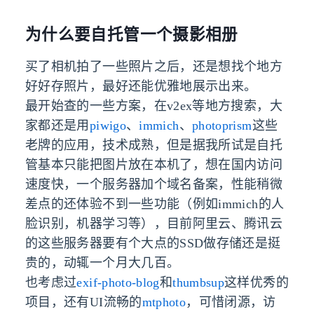
为什么要自托管一个摄影相册
买了相机拍了一些照片之后，还是想找个地方
好好存照片，最好还能优雅地展示出来。
最开始查的一些方案，在v2ex等地方搜索，大
家都还是用
piwigo
、
immich
、
photoprism
这些
老牌的应用，技术成熟，但是据我所试是自托
管基本只能把图片放在本机了，想在国内访问
速度快，一个服务器加个域名备案，性能稍微
差点的还体验不到一些功能（例如immich的人
脸识别，机器学习等），目前阿里云、腾讯云
的这些服务器要有个大点的SSD做存储还是挺
贵的，动辄一个月大几百。
也考虑过
exif-photo-blog
和
thumbsup
这样优秀的
项目，还有UI流畅的
mtphoto
，可惜闭源，访