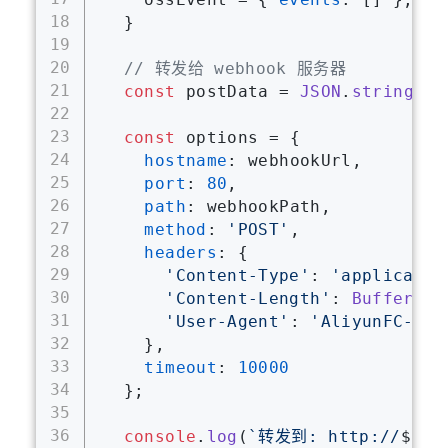
18
  }
19
20
// 转发给 webhook 服务器
21
const
 postData = 
JSON
.
stringify
22
23
const
 options = {
24
hostname
: webhookUrl,
25
port
: 
80
,
26
path
: webhookPath,
27
method
: 
'POST'
,
28
headers
: {
29
'Content-Type'
: 
'applicatio
30
'Content-Length'
: 
Buffer
.
by
31
'User-Agent'
: 
'AliyunFC-OSS
32
    },
33
timeout
: 
10000
34
  };
35
36
console
.
log
(
`转发到: http://
${we