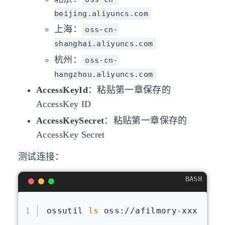
beijing.aliyuncs.com
上海：
oss-cn-
shanghai.aliyuncs.com
杭州：
oss-cn-
hangzhou.aliyuncs.com
AccessKeyId
：粘贴第一章保存的
AccessKey ID
AccessKeySecret
：粘贴第一章保存的
AccessKey Secret
测试连接：
BASH
1
ossutil 
ls
 oss://afilmory-xxx