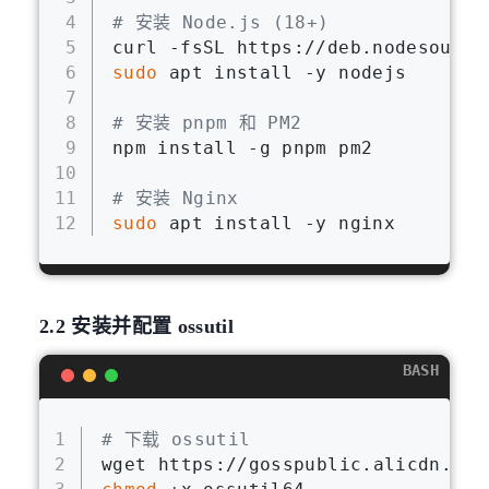
4
# 安装 Node.js (18+)
5
curl -fsSL https://deb.nodesource
6
sudo
 apt install -y nodejs
7
8
# 安装 pnpm 和 PM2
9
npm install -g pnpm pm2
10
11
# 安装 Nginx
12
sudo
 apt install -y nginx
2.2 安装并配置 ossutil
BASH
1
# 下载 ossutil
2
wget https://gosspublic.alicdn.com