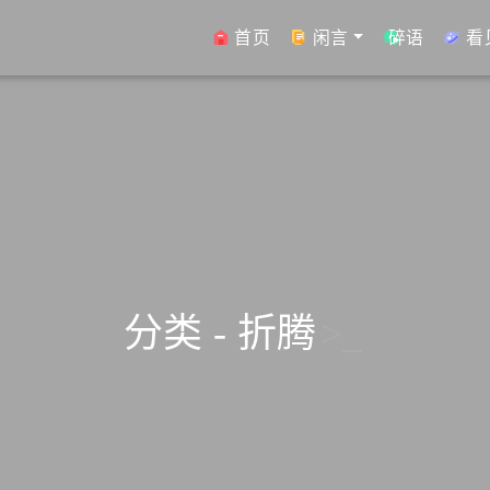
首页
闲言
碎语
看
分类 - 折腾
>_