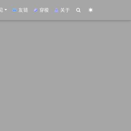
见
友链
穿梭
关于